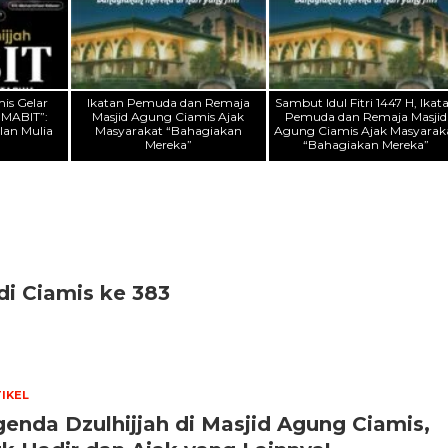
is Gelar
Ikatan Pemuda dan Remaja
Sambut Idul Fitri 1447 H, Ikat
h MABIT”:
Masjid Agung Ciamis Ajak
Pemuda dan Remaja Masjid
lan Mulia
Masyarakat “Bahagiakan
Agung Ciamis Ajak Masyarak
Mereka”
“Bahagiakan Mereka”
di Ciamis ke 383
IKEL
enda Dzulhijjah di Masjid Agung Ciamis,