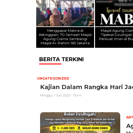
Menggapai Makna di
Masjid Agung Ciam
Ketinggian, 70 Jamaah Masjid
“Spesial Dzulhijja
Agung Ciamis Sambangi
Perkuat Iman di Bu
Masjid Ar-Rahim 165 Jakarta
BERITA TERKINI
UNCATEGORIZED
Kajian Dalam Rangka Hari Ja
Minggu, 1 Jun 2025 - 15:44
ART
Ag