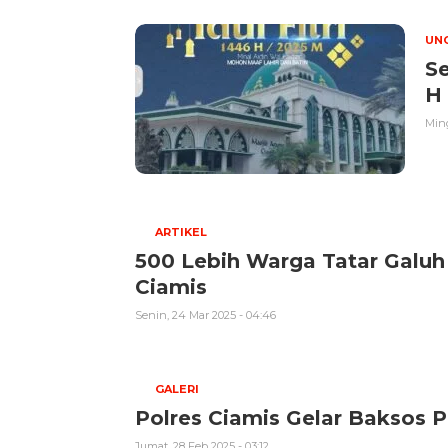
UN
Se
H
Ming
ARTIKEL
500 Lebih Warga Tatar Galuh
Ciamis
Senin, 24 Mar 2025 - 04:46
GALERI
Polres Ciamis Gelar Baksos 
Jumat, 28 Feb 2025 - 03:12