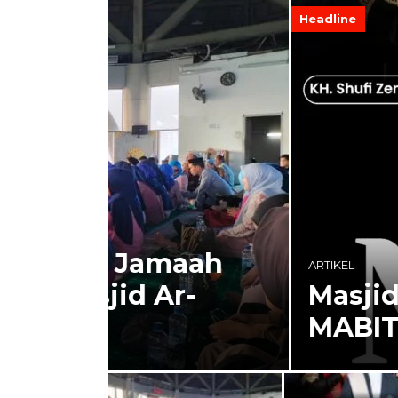
Headline
aah
ARTIKEL
-
Masjid Agung Ciami
MABIT”: Perkuat Im