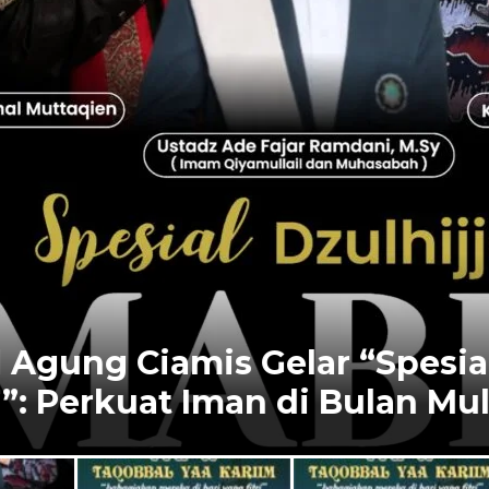
s Gelar “Spesial Dzulhijjah
an di Bulan Mulia