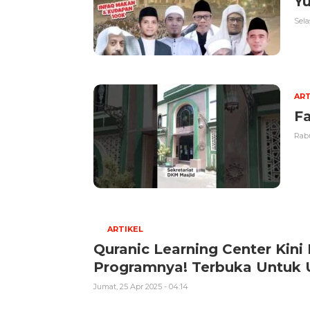
Yu
Sela
ART
Fa
Rabu
ARTIKEL
Quranic Learning Center Kini 
Programnya! Terbuka Untu
Jumat, 25 Apr 2025 - 04:14